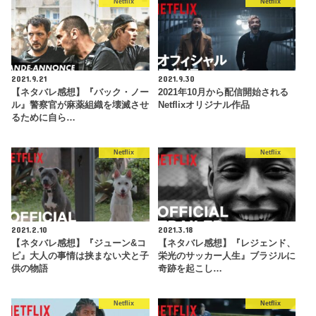
Netflix
Netflix
2021.9.21
2021.9.30
【ネタバレ感想】『バック・ノー
2021年10月から配信開始される
ル』警察官が麻薬組織を壊滅させ
Netflixオリジナル作品
るために自ら…
Netflix
Netflix
2021.2.10
2021.3.18
【ネタバレ感想】『ジューン&コ
【ネタバレ感想】『レジェンド、
ピ』大人の事情は挟まない犬と子
栄光のサッカー人生』ブラジルに
供の物語
奇跡を起こし…
Netflix
Netflix