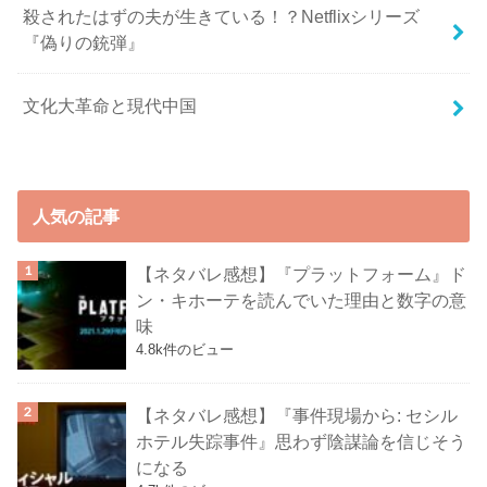
殺されたはずの夫が生きている！？Netflixシリーズ
『偽りの銃弾』
文化大革命と現代中国
人気の記事
【ネタバレ感想】『プラットフォーム』ド
ン・キホーテを読んでいた理由と数字の意
味
4.8k件のビュー
【ネタバレ感想】『事件現場から: セシル
ホテル失踪事件』思わず陰謀論を信じそう
になる