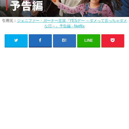
引用元：
ジェニファー・ガーナー主演『YESデー ～ダメって言っちゃダメ
な日～』予告編 - Netflix
LINE