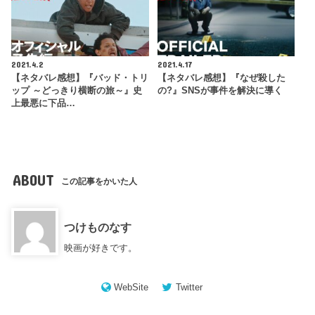
2021.4.2
2021.4.17
【ネタバレ感想】『バッド・トリ
【ネタバレ感想】『なぜ殺した
ップ ～どっきり横断の旅～』史
の?』SNSが事件を解決に導く
上最悪に下品…
ABOUT
この記事をかいた人
つけものなす
映画が好きです。
WebSite
Twitter