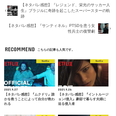
【ネタバレ感想】『レジェンド、栄光のサッカー人
生』ブラジルに奇跡を起こしたスーパースターの軌
跡
【ネタバレ感想】『サンティネル』PTSDを患う女
性兵士の復讐劇
RECOMMEND
こちらの記事も人気です。
Netflix
Netflix
2021.9.27
2021.9.26
【ネタバレ感想】『ムクドリ』誰
【ネタバレ感想】『イントルージ
かを救うことによって自分が救わ
ョン/侵入』豪邸で暮らす夫婦に
れる
迫る侵入者