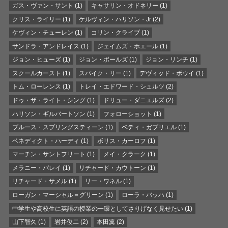
ガス・ヴァン・サント
(1)
キャサリン・オドネリー
(1)
クリス・ライリー
(1)
ケルヴィン・ハリソン・Jr
(2)
ケヴィン・チューレン
(1)
コリン・クライブ
(1)
サンドラ・アンドレイス
(1)
ジェイムズ・ホエール
(1)
ジョン・ヒューズ
(1)
ジョン・ボールズ
(1)
ジョン・リンチ
(1)
スクールカースト
(1)
スパイク・リー
(1)
デヴィッド・ボウイ
(1)
トム・ローレンス
(1)
トレイ・エドワード・シュルツ
(2)
ドゥ・ザ・ライト・シング
(1)
ドリュー・ダニエルズ
(2)
ハリソン・ギルバートソン
(1)
フォローショット
(1)
ブルース・スプリングスティーン
(1)
ベティ・ガブリエル
(1)
ベネディクト・ハーディ
(1)
ボリス・カーロフ
(1)
マーチン・サントフリート
(1)
メイ・クラーク
(1)
メラニー・パレイ
(1)
リチャード・カウトーン
(1)
リチャード・サメル
(1)
リー・ワネル
(1)
ローガン・マーシャル＝グリーン
(1)
ローラ・バッハ
(1)
中学生や高校生に英語の授業の一環としてさりげなく見せたい
(1)
山下智久
(1)
岩井俊二
(2)
本田翼
(2)