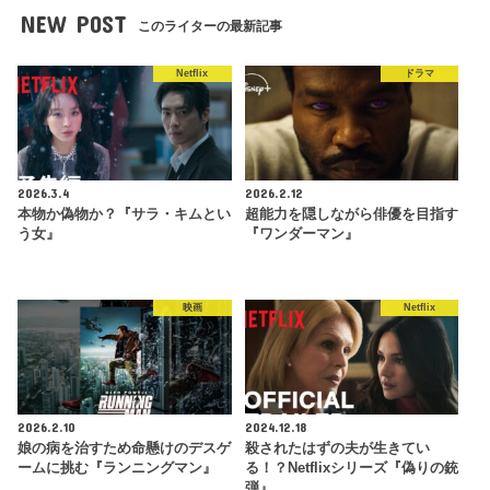
NEW POST
このライターの最新記事
Netflix
ドラマ
2026.3.4
2026.2.12
本物か偽物か？『サラ・キムとい
超能力を隠しながら俳優を目指す
う女』
『ワンダーマン』
映画
Netflix
2026.2.10
2024.12.18
娘の病を治すため命懸けのデスゲ
殺されたはずの夫が生きてい
ームに挑む『ランニングマン』
る！？Netflixシリーズ『偽りの銃
弾』