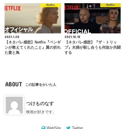
Netflix
Netflix
2021.1.28
2021.10.18
【ネタバレ感想】Netflix『ペンギ
【ネタバレ感想】『ザ・トリッ
ンが教えてくれたこと』翼の折れ
プ』夫婦が殺し合うも何故か共闘
た妻と鳥
する
ABOUT
この記事をかいた人
つけものなす
映画が好きです。
WebSite
Twitter