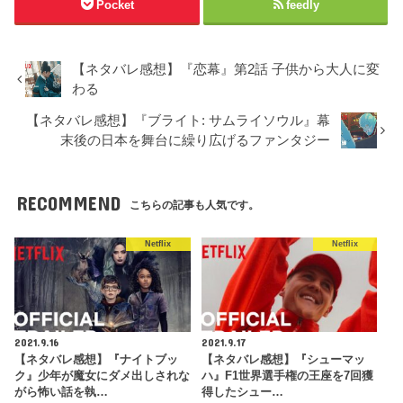
Pocket
feedly
【ネタバレ感想】『恋幕』第2話 子供から大人に変
わる
【ネタバレ感想】『ブライト: サムライソウル』幕
末後の日本を舞台に繰り広げるファンタジー
RECOMMEND
こちらの記事も人気です。
Netflix
Netflix
2021.9.16
2021.9.17
【ネタバレ感想】『ナイトブッ
【ネタバレ感想】『シューマッ
ク』少年が魔女にダメ出しされな
ハ』F1世界選手権の王座を7回獲
がら怖い話を執…
得したシュー…