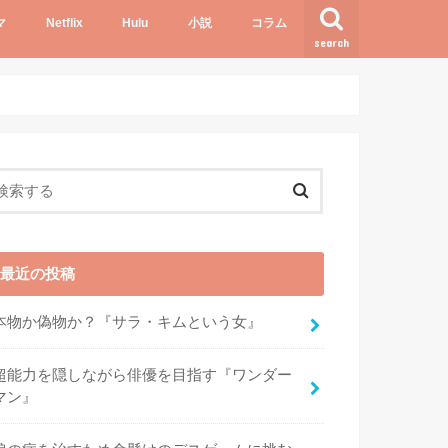
マ
Netflix
Hulu
小説
コラム
search
最近の投稿
本物か偽物か？『サラ・キムという女』
超能力を隠しながら俳優を目指す『ワンダー
マン』