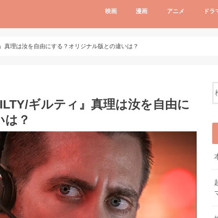
映画
漫画
アニメ
ドラ
ルティ』真理は汝を自由にする？オリジナル版との違いは？
UILTY/ギルティ』真理は汝を自由に
いは？