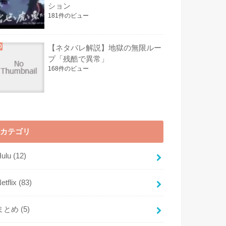
ション
181件のビュー
【ネタバレ解説】地獄の無限ルー
プ「残酷で異常」
168件のビュー
カテゴリ
Hulu
(12)
etflix
(83)
まとめ
(5)