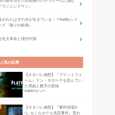
娘の病を治すため命懸けのデスゲームに挑む
『ランニングマン』
殺されたはずの夫が生きている！？Netflixシリ
ーズ『偽りの銃弾』
文化大革命と現代中国
人気の記事
【ネタバレ感想】『プラットフォ
ーム』ドン・キホーテを読んでい
た理由と数字の意味
4.8k件のビュー
【ネタバレ感想】『事件現場か
ら: セシルホテル失踪事件』思わ