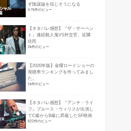
ず陰謀論を信じそうになる
4.7k件のビュー
【ネタバレ感想】『ザ・サーペン
ト』連続殺人鬼VS外交官、近隣
住民
2k件のビュー
【2020年版】金曜ロードショーの
視聴率ランキングを作ってみまし
た。
1k件のビュー
【ネタバレ感想】『アンチ・ライ
フ』ブルース・ウィリスが出演し
てC級からB級に昇級したSF映画
622件のビュー