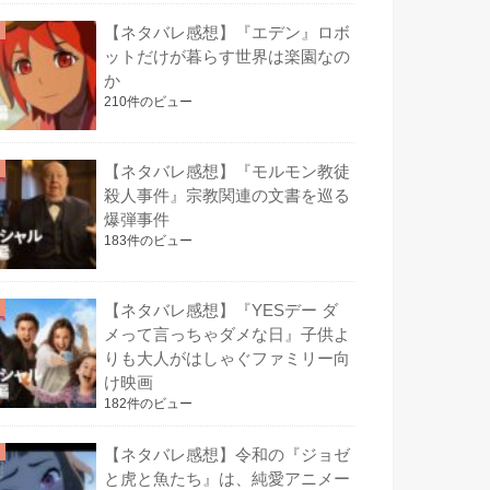
【ネタバレ感想】『エデン』ロボ
ットだけが暮らす世界は楽園なの
か
210件のビュー
【ネタバレ感想】『モルモン教徒
殺人事件』宗教関連の文書を巡る
爆弾事件
183件のビュー
【ネタバレ感想】『YESデー ダ
メって言っちゃダメな日』子供よ
りも大人がはしゃぐファミリー向
け映画
182件のビュー
【ネタバレ感想】令和の『ジョゼ
と虎と魚たち』は、純愛アニメー