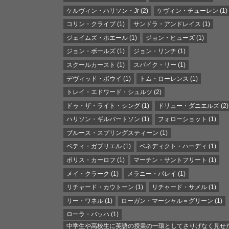
ケルヴィン・ハリソン・Jr
(2)
ケヴィン・チューレン
(1)
コリン・クライブ
(1)
サンドラ・アンドレイス
(1)
ジェイムズ・ホエール
(1)
ジョン・ヒューズ
(1)
ジョン・ボールズ
(1)
ジョン・リンチ
(1)
スクールカースト
(1)
スパイク・リー
(1)
デヴィッド・ボウイ
(1)
トム・ローレンス
(1)
トレイ・エドワード・シュルツ
(2)
ドゥ・ザ・ライト・シング
(1)
ドリュー・ダニエルズ
(2)
ハリソン・ギルバートソン
(1)
フォローショット
(1)
ブルース・スプリングスティーン
(1)
ベティ・ガブリエル
(1)
ベネディクト・ハーディ
(1)
ボリス・カーロフ
(1)
マーチン・サントフリート
(1)
メイ・クラーク
(1)
メラニー・パレイ
(1)
リチャード・カウトーン
(1)
リチャード・サメル
(1)
リー・ワネル
(1)
ローガン・マーシャル＝グリーン
(1)
ローラ・バッハ
(1)
中学生や高校生に英語の授業の一環としてさりげなく見せ