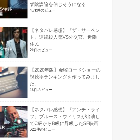
ず陰謀論を信じそうになる
4.7k件のビュー
【ネタバレ感想】『ザ・サーペン
ト』連続殺人鬼VS外交官、近隣
住民
2k件のビュー
【2020年版】金曜ロードショーの
視聴率ランキングを作ってみまし
た。
1k件のビュー
【ネタバレ感想】『アンチ・ライ
フ』ブルース・ウィリスが出演し
てC級からB級に昇級したSF映画
622件のビュー