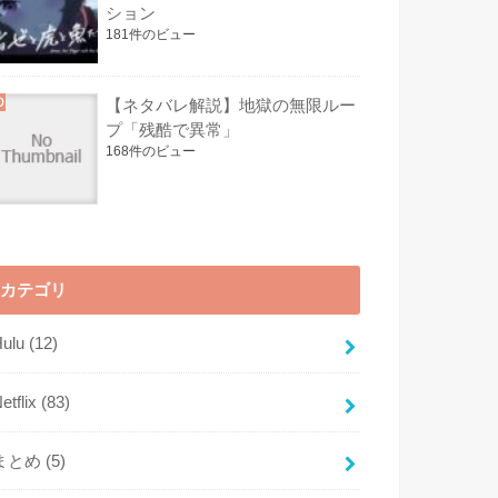
ション
181件のビュー
【ネタバレ解説】地獄の無限ルー
プ「残酷で異常」
168件のビュー
カテゴリ
Hulu
(12)
etflix
(83)
まとめ
(5)