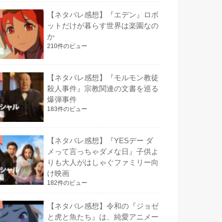
【ネタバレ感想】『エデン』ロボ
ットだけが暮らす世界は楽園なの
か
210件のビュー
【ネタバレ感想】『モルモン教徒
殺人事件』宗教関連の文書を巡る
爆弾事件
183件のビュー
【ネタバレ感想】『YESデー ダ
メって言っちゃダメな日』子供よ
りも大人がはしゃぐファミリー向
け映画
182件のビュー
【ネタバレ感想】令和の『ジョゼ
と虎と魚たち』は、純愛アニメー