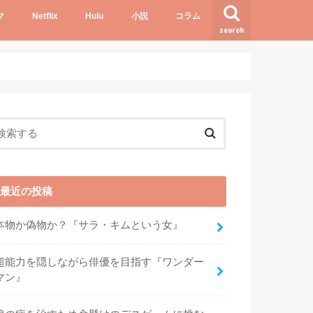
マ
Netflix
Hulu
小説
コラム
search
最近の投稿
本物か偽物か？『サラ・キムという女』
超能力を隠しながら俳優を目指す『ワンダー
マン』