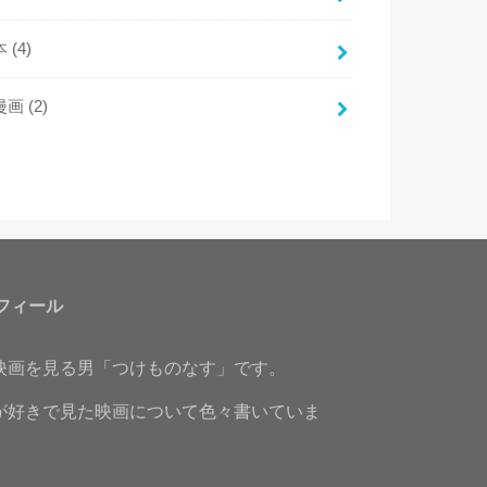
本
(4)
漫画
(2)
フィール
映画を見る男「つけものなす」です。
が好きで見た映画について色々書いていま