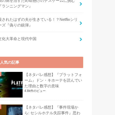
娘の病を治すため命懸けのデスゲームに挑む
『ランニングマン』
殺されたはずの夫が生きている！？Netflixシリ
ーズ『偽りの銃弾』
文化大革命と現代中国
人気の記事
【ネタバレ感想】『プラットフォ
ーム』ドン・キホーテを読んでい
た理由と数字の意味
4.8k件のビュー
【ネタバレ感想】『事件現場か
ら: セシルホテル失踪事件』思わ